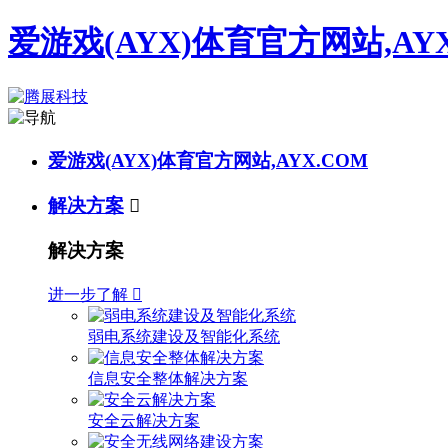
爱游戏(AYX)体育官方网站,AYX
爱游戏(AYX)体育官方网站,AYX.COM
解决方案

解决方案
进一步了解

弱电系统建设及智能化系统
信息安全整体解决方案
安全云解决方案