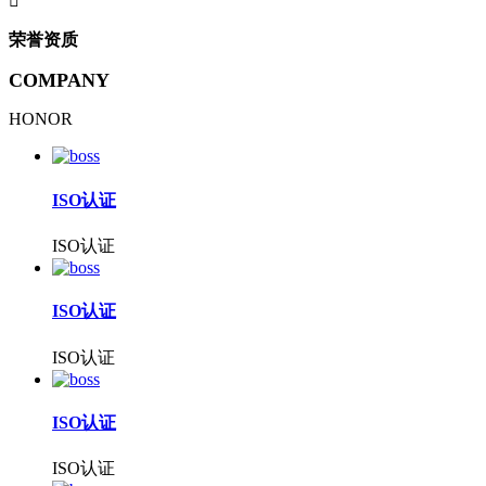

荣誉资质
COMPANY
HONOR
ISO认证
ISO认证
ISO认证
ISO认证
ISO认证
ISO认证