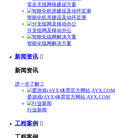
安全无线网络建设方案
智能化机房建设及动环监测
分支组网及移动办公
智能化组网解决方案
新闻资讯

新闻资讯
进一步了解

爱游戏(AYX)体育官方网站,AYX.COM
行业新闻
工程案例

工程案例